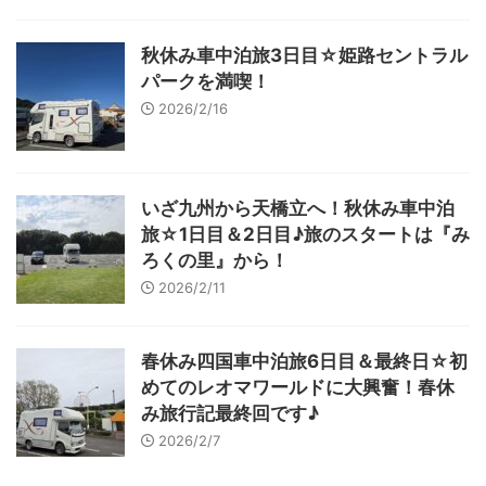
秋休み車中泊旅3日目☆姫路セントラル
パークを満喫！
2026/2/16
いざ九州から天橋立へ！秋休み車中泊
旅☆1日目＆2日目♪旅のスタートは『み
ろくの里』から！
2026/2/11
春休み四国車中泊旅6日目＆最終日☆初
めてのレオマワールドに大興奮！春休
み旅行記最終回です♪
2026/2/7