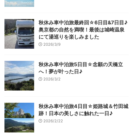
秋休み車中泊旅最終回☆6日目&7日目♪
奥京都の自然を満喫！最後は城崎温泉
にて湯巡りを楽しみました
2026/3/9
秋休み車中泊旅5日目☆念願の天橋立
へ！夢が叶った日♪
2026/3/2
秋休み車中泊旅4日目☆姫路城＆竹田城
跡！日本の美しさに触れた一日♪
2026/2/22