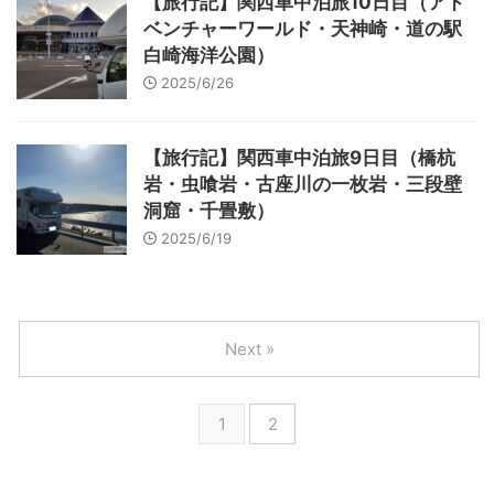
【旅行記】関西車中泊旅10日目（アド
ベンチャーワールド・天神崎・道の駅
白崎海洋公園）
2025/6/26
【旅行記】関西車中泊旅9日目（橋杭
岩・虫喰岩・古座川の一枚岩・三段壁
洞窟・千畳敷）
2025/6/19
Next »
1
2