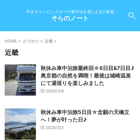
中古キャンピングカーで車中泊を楽しむ6人家族
そらのノート
HOME
>
おでかけ
>
近畿
>
近畿
秋休み車中泊旅最終回☆6日目&7日目♪
奥京都の自然を満喫！最後は城崎温泉
にて湯巡りを楽しみました
2026/3/9
秋休み車中泊旅5日目☆念願の天橋立
へ！夢が叶った日♪
2026/3/2