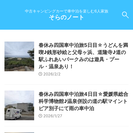
中古キャンピングカーで車中泊を楽しむ6人家族
そらのノート
春休み四国車中泊旅5日目☆うどんを満
喫♪銭形砂絵と父母ヶ浜、道隆寺♪道の
駅ふれあいパークみのは遊具・プー
ル・温泉あり！
2026/2/2
春休み四国車中泊旅4日目☆愛媛県総合
科学博物館♪温泉併設の道の駅マイント
ピア別子にて雨の車中泊
2026/1/27