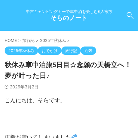
中古キャンピングカーで車中泊を楽しむ6人家族
そらのノート
HOME
>
旅行記
>
2025年秋休み
>
2025年秋休み
おでかけ
旅行記
近畿
秋休み車中泊旅5日目☆念願の天橋立へ！
夢が叶った日♪
2026年3月2日
こんにちは、そらです。
更新が空いてしまいました