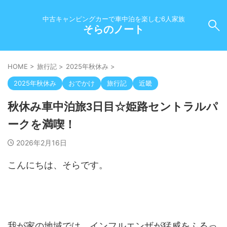
中古キャンピングカーで車中泊を楽しむ6人家族
そらのノート
HOME
>
旅行記
>
2025年秋休み
>
2025年秋休み
おでかけ
旅行記
近畿
秋休み車中泊旅3日目☆姫路セントラルパ
ークを満喫！
2026年2月16日
こんにちは、そらです。
我が家の地域では、インフルエンザが猛威をふるっ