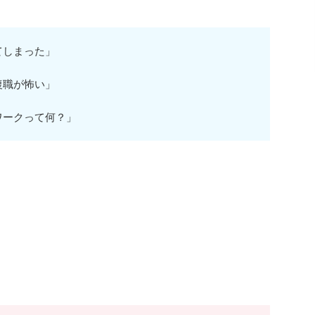
てしまった」
復職が怖い」
ワークって何？」