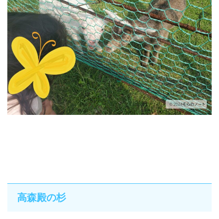
高森殿の杉