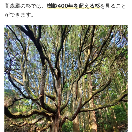
高森殿の杉では、
樹齢400年を超える杉
を見ること
ができます。