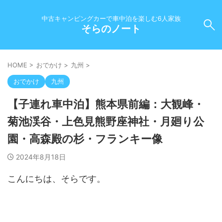
中古キャンピングカーで車中泊を楽しむ6人家族
そらのノート
HOME
>
おでかけ
>
九州
>
おでかけ
九州
【子連れ車中泊】熊本県前編：大観峰・
菊池渓谷・上色見熊野座神社・月廻り公
園・高森殿の杉・フランキー像
2024年8月18日
こんにちは、そらです。