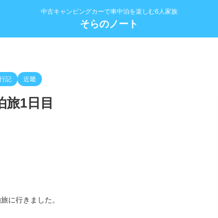
中古キャンピングカーで車中泊を楽しむ6人家族
そらのノート
>
行記
近畿
泊旅1日目
中泊旅に行きました。