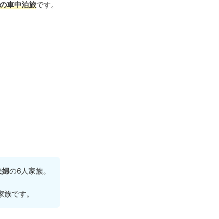
の車中泊旅
です。
夫婦
の6人家族。
家族です。