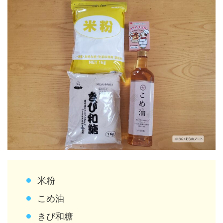
米粉
こめ油
きび和糖